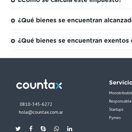
¿Cómo se calcula este impuesto?
¿Qué bienes se encuentran alcanzad
¿Qué bienes se encuentran exentos 
Servici
Monotributis
Responsables
0810-345-6272
Startups
hola@countax.com.ar
Pymes
Twiter
Facebook
Skype
WhatsApp
Linkedin