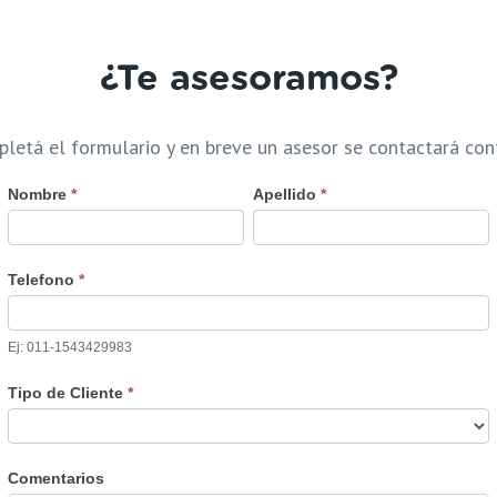
¿Te asesoramos?
letá el formulario y en breve un asesor se contactará con
Nombre
*
Apellido
*
Si eres
humano,
deja
Telefono
*
este
campo
en
Ej: 011-1543429983
blanco.
Tipo de Cliente
*
Comentarios