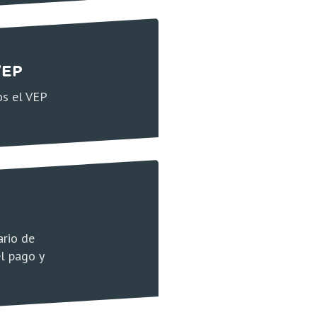
VEP
os el VEP
rio de
el pago y