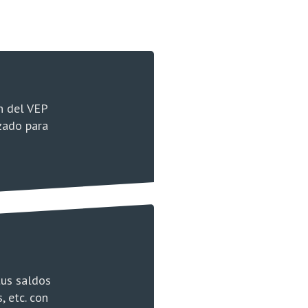
a Financiera
ipción al Monotributo
ón del VEP
zado para
tus saldos
, etc. con