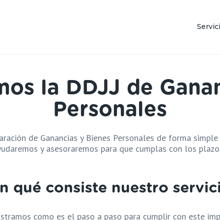
Servic
Empr
Star
Resp
amos la DDJJ de Ganan
Mono
Personales
——
Cons
ación de Ganancias y Bienes Personales de forma simple y
——
ayudaremos y asesoraremos para que cumplas con los plazo
Análi
Regu
n qué consiste nuestro servic
Regu
Gana
stramos como es el paso a paso para cumplir con este imp
Bien