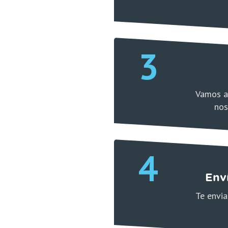
3
Vamos a 
nos
4
Env
Te envia