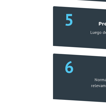
5
Pr
Luego de
6
Norma
relevami