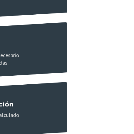
necesario
das.
ción
alculado