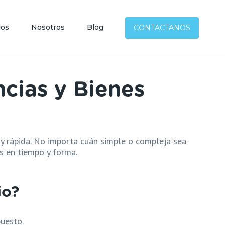
×
ios
Nosotros
Blog
CONTACTANOS
esas
tups
onsables Inscriptos
cias y Bienes
tributistas
—————————————–
titución de Sociedades
 rápida. No importa cuán simple o compleja sea
—————————————–
s en tiempo y forma.
sis y Planificación Tributaria
larización Impositiva
io?
larización y Plan de Pagos
ncias y Bienes Personales
uesto.
es Personales